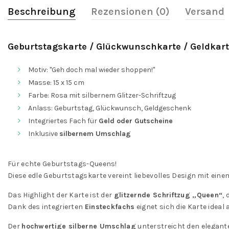
Beschreibung
Rezensionen (0)
Versand
Geburtstagskarte / Glückwunschkarte / Geldkart
Motiv: "Geh doch mal wieder shoppen!"
Masse: 15 x 15 cm
Farbe: Rosa mit silbernem Glitzer-Schriftzug
Anlass: Geburtstag, Glückwunsch, Geldgeschenk
Integriertes Fach für
Geld oder Gutscheine
Inklusive
silbernem Umschlag
Für echte Geburtstags-Queens!
Diese edle Geburtstagskarte vereint liebevolles Design mit ein
Das Highlight der Karte ist der
glitzernde Schriftzug „Queen“
,
Dank des integrierten
Einsteckfachs
eignet sich die Karte ideal 
Der
hochwertige silberne Umschlag
unterstreicht den elegant