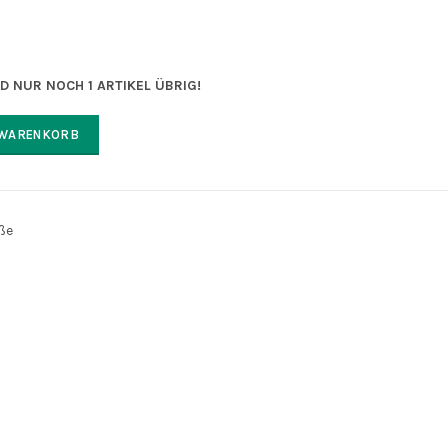
ND NUR NOCH 1 ARTIKEL ÜBRIG!
 WARENKORB
ße
55
Besucher das Produkt an.