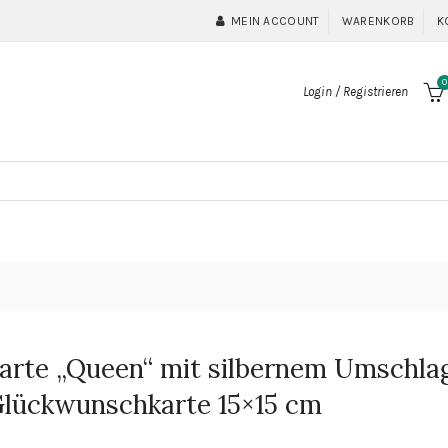
MEIN ACCOUNT
WARENKORB
K
0
Login / Registrieren
arte „Queen“ mit silbernem Umschla
Glückwunschkarte 15×15 cm