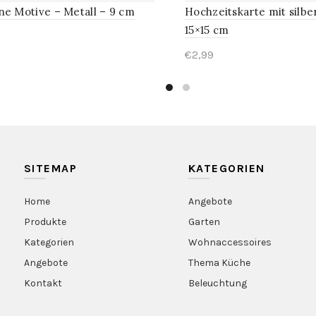
ne Motive – Metall – 9 cm
Hochzeitskarte mit silb
15×15 cm
€2,99
 auswählen
In den Warenkorb
SITEMAP
KATEGORIEN
Home
Angebote
Produkte
Garten
Kategorien
Wohnaccessoires
Angebote
Thema Küche
Kontakt
Beleuchtung